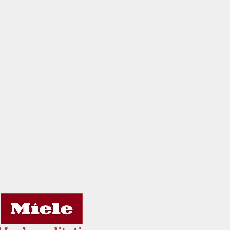
 die passenden Tische
1 gegründet und wird
eitergeführt.
l