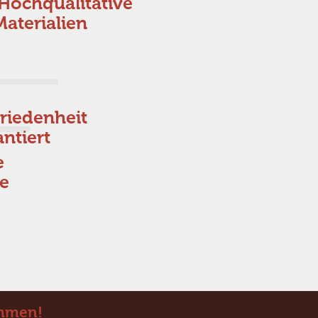
Hochqualitative
Materialien
riedenheit
antiert
e
se
ommen!